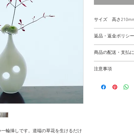
サイズ 高さ210mm
大きさは目安となっ
返品・返金ポリシ
お気軽にお問い合わ
お受け取りの際に、
商品の配送・支払
※商品には万全を期
誤送などございまし
■配送
日以内にメール又は
注意事項
※当店指定業者
す。
※誤送・不良品につ
お使いのPCブラウ
■配送料
に交換させていただ
合いが異なる場合が
〜3,000円 5
金）
耐熱・強化ガラスで
3,001円〜19,999円
その他の理由に際し
電子レンジや熱いも
購入料金の合計が20
させていただきます
ります。
※離島地域の場合は
す。予めご了承くだ
い一輪挿しです。道端の草花を生けるだけ
■クレジットカード