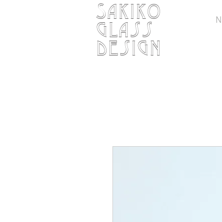
SAKIKO
N
Glass
design