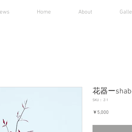
ews
Home
About
Gall
花器ーshab
SKU： Z-1
価
￥5,000
格