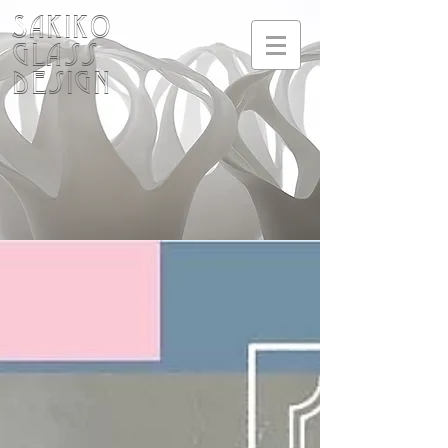
SAKIKO
Glass
design