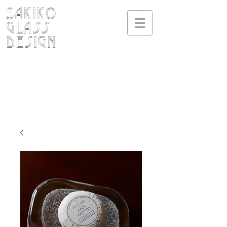
SAKIKO
Glass
design